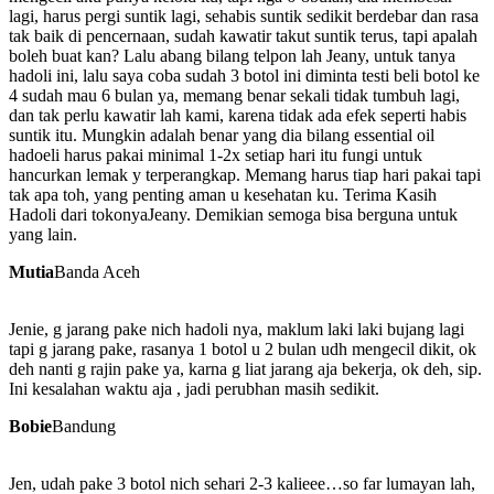
lagi, harus pergi suntik lagi, sehabis suntik sedikit berdebar dan rasa
tak baik di pencernaan, sudah kawatir takut suntik terus, tapi apalah
boleh buat kan? Lalu abang bilang telpon lah Jeany, untuk tanya
hadoli ini, lalu saya coba sudah 3 botol ini diminta testi beli botol ke
4 sudah mau 6 bulan ya, memang benar sekali tidak tumbuh lagi,
dan tak perlu kawatir lah kami, karena tidak ada efek seperti habis
suntik itu. Mungkin adalah benar yang dia bilang essential oil
hadoeli harus pakai minimal 1-2x setiap hari itu fungi untuk
hancurkan lemak y terperangkap. Memang harus tiap hari pakai tapi
tak apa toh, yang penting aman u kesehatan ku. Terima Kasih
Hadoli dari tokonyaJeany. Demikian semoga bisa berguna untuk
yang lain.
Mutia
Banda Aceh
Jenie, g jarang pake nich hadoli nya, maklum laki laki bujang lagi
tapi g jarang pake, rasanya 1 botol u 2 bulan udh mengecil dikit, ok
deh nanti g rajin pake ya, karna g liat jarang aja bekerja, ok deh, sip.
Ini kesalahan waktu aja , jadi perubhan masih sedikit.
Bobie
Bandung
Jen, udah pake 3 botol nich sehari 2-3 kalieee…so far lumayan lah,