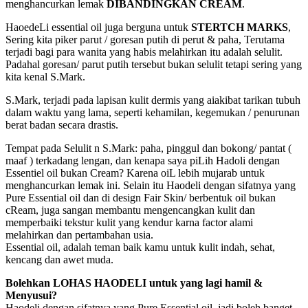
menghancurkan lemak
DIBANDINGKAN CREAM
.
HaoedeLi essential oil juga berguna untuk
STERTCH MARKS
,
Sering kita piker parut / goresan putih di perut & paha, Terutama
terjadi bagi para wanita yang habis melahirkan itu adalah selulit.
Padahal goresan/ parut putih tersebut bukan selulit tetapi sering yang
kita kenal S.Mark.
S.Mark, terjadi pada lapisan kulit dermis yang aiakibat tarikan tubuh
dalam waktu yang lama, seperti kehamilan, kegemukan / penurunan
berat badan secara drastis.
Tempat pada Selulit n S.Mark: paha, pinggul dan bokong/ pantat (
maaf ) terkadang lengan, dan kenapa saya piLih Hadoli dengan
Essentiel oil bukan Cream? Karena oiL lebih mujarab untuk
menghancurkan lemak ini. Selain itu Haodeli dengan sifatnya yang
Pure Essential oil dan di design Fair Skin/ berbentuk oil bukan
cReam, juga sangan membantu mengencangkan kulit dan
memperbaiki tekstur kulit yang kendur karna factor alami
melahirkan dan pertambahan usia.
Essential oil, adalah teman baik kamu untuk kulit indah, sehat,
kencang dan awet muda.
Bolehkan LOHAS HAODELI untuk yang lagi hamil &
Menyusui?
Haodeli dengan sifatnya yang Pure Essential oil, jadi boleh banget