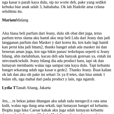
nga kasar n parah kaya dulu, sip no worie deh, pake yang sedikit
kebuka biar anak udah 3, hahahaha. Ok lah Hadolie ama celana
selulitmu itu.
Mariam
Malang
Aku biasa beli parfum dari Jeany, dulu sih obat diet juga, terus
parfum terus slama aku hamil aku stop beli Lida dari Jeany dan jadi
langganan parfum dan Masker y dari korea itu, krn kalo lagi hamil
kan perut kita jadi hitam2, thanks banget udah ada masker ini dan
beneran aman juga, krn nga bikin panas/ terkelupas seperti si Jeany
bilang, abis melahirkan, kacau deh ada banyak goresan ya, entah ini
strecmark/selulit. Jeany bilang dia ada product baru, tapi ok dan
lumayan membantu walau nga sampai rata kaya dulu. Tapi kebantu
banget sekarang udah nga kasar n gede2. Thanks Jeany. Buat kalian
ok lah dan aku sih pake ini sehari 3x ya 8 tetes, dan bisa untuk 1
bulan sih, nga mahal dari pada product y lain, nga ngaruh.
Lydia T
Tanah Abang, Jakarta
Jen,…tx bekas jaitan ditangan aku udah rada mengecil n rata ama
kulit, walau nga ilang ama sekali, tapi lumayan banget ud kebantu.
Begitu juga luka Caesar kakak aku juga udah lumayan kebantu