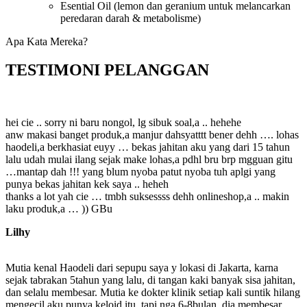
Esential Oil (lemon dan geranium untuk melancarkan
peredaran darah & metabolisme)
Apa Kata Mereka?
TESTIMONI PELANGGAN
hei cie .. sorry ni baru nongol, lg sibuk soal,a .. hehehe
anw makasi banget produk,a manjur dahsyatttt bener dehh …. lohas
haodeli,a berkhasiat euyy … bekas jahitan aku yang dari 15 tahun
lalu udah mulai ilang sejak make lohas,a pdhl bru brp mgguan gitu
…mantap dah !!! yang blum nyoba patut nyoba tuh aplgi yang
punya bekas jahitan kek saya .. heheh
thanks a lot yah cie … tmbh suksessss dehh onlineshop,a .. makin
laku produk,a … )) GBu
Lilhy
Mutia kenal Haodeli dari sepupu saya y lokasi di Jakarta, karna
sejak tabrakan 5tahun yang lalu, di tangan kaki banyak sisa jahitan,
dan selalu membesar. Mutia ke dokter klinik setiap kali suntik hilang
mengecil aku punya keloid itu, tapi nga 6-8bulan, dia membesar