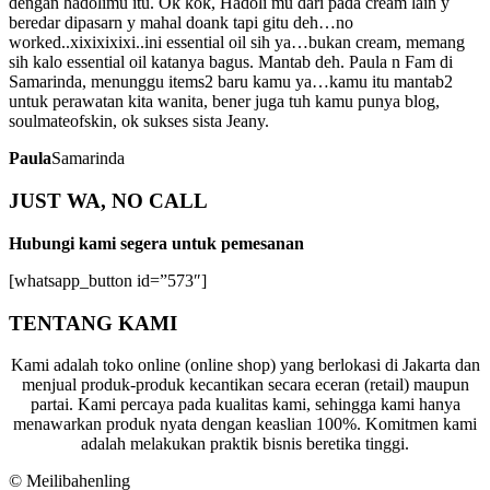
dengan hadolimu itu. Ok kok, Hadoli mu dari pada cream lain y
beredar dipasarn y mahal doank tapi gitu deh…no
worked..xixixixixi..ini essential oil sih ya…bukan cream, memang
sih kalo essential oil katanya bagus. Mantab deh. Paula n Fam di
Samarinda, menunggu items2 baru kamu ya…kamu itu mantab2
untuk perawatan kita wanita, bener juga tuh kamu punya blog,
soulmateofskin, ok sukses sista Jeany.
Paula
Samarinda
JUST WA, NO CALL
Hubungi kami segera untuk pemesanan
[whatsapp_button id=”573″]
TENTANG KAMI
Kami adalah toko online (online shop) yang berlokasi di Jakarta dan
menjual produk-produk kecantikan secara eceran (retail) maupun
partai. Kami percaya pada kualitas kami, sehingga kami hanya
menawarkan produk nyata dengan keaslian 100%. Komitmen kami
adalah melakukan praktik bisnis beretika tinggi.
© Meilibahenling